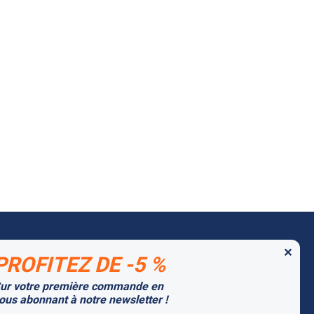
✕
PROFITEZ DE -5 %
 MARQUES PARTENAIRES
ur votre première commande en
tago
ous abonnant à notre newsletter !