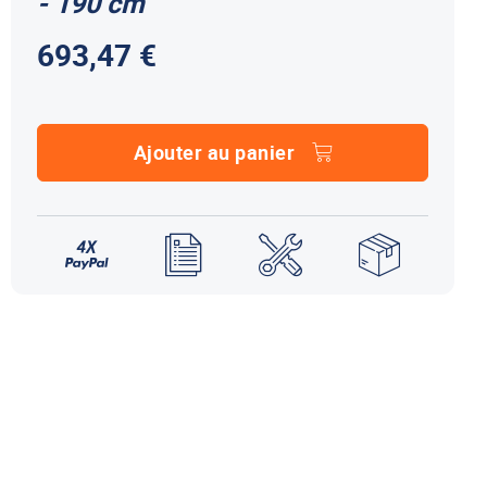
- 190 cm
NDS DOMETIC
Autres accessoires
693,47 €
EcoFlow
le effet
terie externe / chargeur
Créer un compte
KO (HY4)
-Ko
tres accessoires
Ajouter au panier
REMORQUE YO
accessoires remorque YO
Éléments de confort