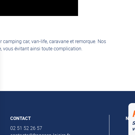
r camping car, van-life, caravane et remorque. Nos
 vous évitant ainsi toute complication.
CONTACT
NOS
S
Al
02 51 52 26 57
v