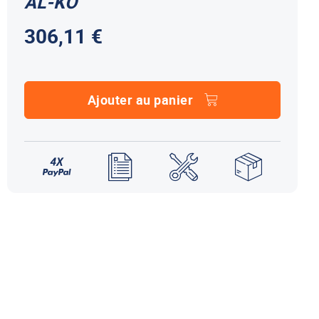
AL-KO
NDS DOMETIC
Autres accessoires
306,11 €
EcoFlow
le effet
terie externe / chargeur
Créer un compte
KO (HY4)
-Ko
tres accessoires
Ajouter au panier
REMORQUE YO
accessoires remorque YO
Éléments de confort