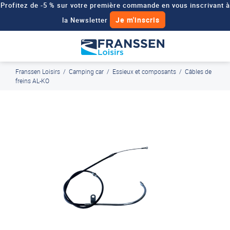
Profitez de -5 % sur votre première commande en vous inscrivant à
Je m'inscris
la Newsletter
Besoin d'un devis personnalisé pour votre véhicule de loisirs ?
Demander un devis
Franssen Loisirs
/
Camping car
/
Essieux et composants
/
Câbles de
J'en profite
Paiement en ligne sécurisé, en 4x par Paypal
freins AL-KO