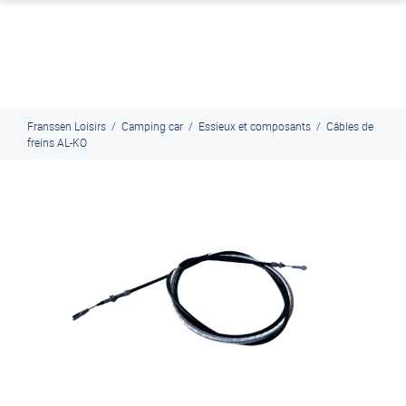
J'en profite
Paiement en ligne sécurisé, en 4x par Paypal
Franssen Loisirs
/
Camping car
/
Essieux et composants
/
Câbles de
freins AL-KO