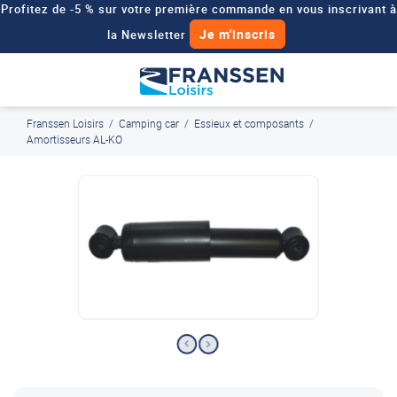
Profitez de -5 % sur votre première commande en vous inscrivant à
Je m'inscris
la Newsletter
Besoin d'un devis personnalisé pour votre véhicule de loisirs ?
Demander un devis
Franssen Loisirs
/
Camping car
/
Essieux et composants
/
J'en profite
Paiement en ligne sécurisé, en 4x par Paypal
Amortisseurs AL-KO