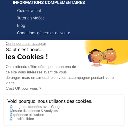
INFORMATIONS COMPLÉMENTAIRES
Guide d'achat
Tutoriels vidéos
Blog
Conditions générales de vente
Continuer sans accepter
Salut c'est nous...
CONTACT
les Cookies !
02 51 52 26 57
contacts@franssen-loisirs.fr
On a attendu d'être sûrs que le contenu de
ce site vous intéresse avant de vous
déranger, mais on aimerait bien vous accompagner pendant votre
visite...
✕
C'est OK pour vous ?
PROFITEZ DE -5 %
Sur votre première commande en
NOS MARQUES PARTENAIRES
vous abonnant à notre newsletter !
Voici pourquoi nous utilisons des cookies.
Altago
Partage de données avec Google
Mesure d'audience & Analytics
Multi-Mover
Expérience utilisateur
Publicité ciblée
En m’inscrivant, j’accepte la politique de confidentialité