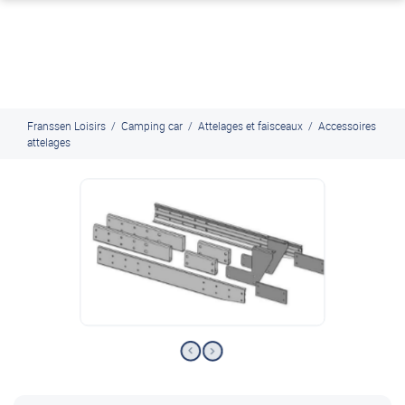
J'en profite
Paiement en ligne sécurisé, en 4x par Paypal
Franssen Loisirs
/
Camping car
/
Attelages et faisceaux
/
Accessoires
attelages