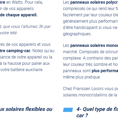
ère
en Watts. Pour cela,
Les
panneaux solaires polycri
n de vos appareils
compressés ce qui rend leur f
de chaque appareil.
facilement par leur couleur 
généralement plus performants
t, que vous l’allumez 3h par
d’être handicapant si vous n
otre télé.
géographiques.
es de vos appareils et vous
Les
panneaux solaires monocr
tre camping-car.
Notez qu’au
marché. Composés de silicium 
sance de votre appareil ou la
complexe. A contrario des pan
 à la hausse pour palier aux
leur couleur très sombre et h
otre batterie auxiliaire.
panneaux sont
plus perform
même plus pratique.
Chez Franssen Loisirs vous po
solaires
monocristallins de l
x solaires flexibles ou
4- Quel type de f
car ?