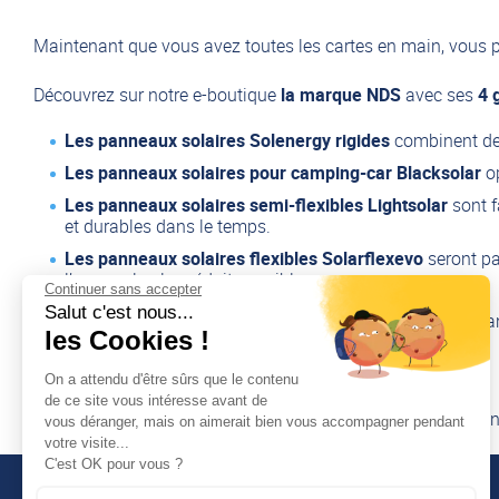
Maintenant que vous avez toutes les cartes en main, vous p
Découvrez sur notre e-boutique
la marque NDS
avec ses
4 
Les panneaux solaires Solenergy rigides
combinent de
Les panneaux solaires pour camping-car Blacksolar
o
Les panneaux solaires semi-flexibles Lightsolar
sont f
et durables dans le temps.
Les panneaux solaires flexibles Solarflexevo
seront pa
l’espace le plus réduit possible.
Continuer sans accepter
Salut c'est nous...
N’oubliez pas
le régulateur solaire
, un élément important sa
les Cookies !
On a attendu d'être sûrs que le contenu
de ce site vous intéresse avant de
Pour
tout renseignement supplémentaire
, n’hésitez pas à
n
vous déranger, mais on aimerait bien vous accompagner pendant
votre visite...
C'est OK pour vous ?