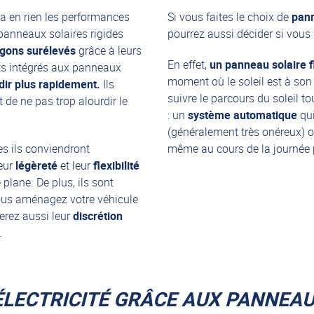
a en rien les performances
Si vous faites le choix de
pann
panneaux solaires rigides
pourrez aussi décider si vous
gons surélevés
grâce à leurs
En effet,
un panneau solaire f
rts intégrés aux panneaux
moment où le soleil est à son 
dir plus rapidement.
Ils
suivre le parcours du soleil to
 de ne pas trop alourdir le
: un
système automatique
qui
(généralement très onéreux) 
es
ils conviendront
même au cours de la journée po
Leur
légèreté
et leur
flexibilité
 plane. De plus, ils sont
i vous aménagez votre véhicule
erez aussi leur
discrétion
.
LECTRICITÉ GRÂCE AUX PANNEAU