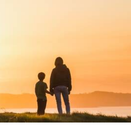
NDS DOMETIC
Autres accessoires
EcoFlow
le effet
terie externe / chargeur
Créer un compte
KO (HY4)
-Ko
tres accessoires
REMORQUE YO
accessoires remorque YO
Éléments de confort