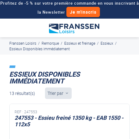
Profitez de -5 % sur votre première commande en vous inscrivant à
Je m'inscris
la Newsletter
Besoin d'un devis personnalisé pour votre véhicule de loisirs ?
Demander un devis
Franssen Loisirs
/
Remorque
/
Essieux et freinage
/
Essieux
/
J'en profite
Paiement en ligne sécurisé, en 4x par Paypal
Essieux Disponibles immédiatement
ESSIEUX DISPONIBLES
IMMÉDIATEMENT
13 résultat(s)
Trier par
REF :
247553
247553 - Essieu freiné 1350 kg - EAB 1550 -
112x5