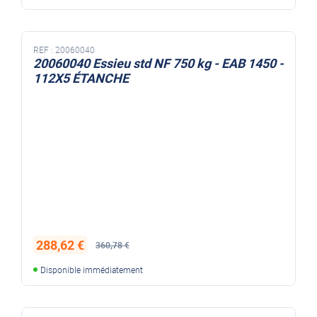
REF :
20060040
20060040 Essieu std NF 750 kg - EAB 1450 -
112X5 ÉTANCHE
288,62 €
360,78 €
Disponible immédiatement