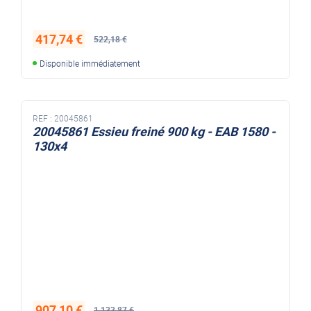
417,74 €
522,18 €
Disponible immédiatement
REF :
20045861
20045861 Essieu freiné 900 kg - EAB 1580 -
130x4
907,10 €
1 133,87 €