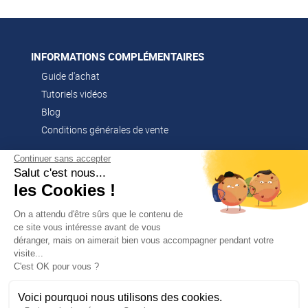
INFORMATIONS COMPLÉMENTAIRES
Guide d'achat
Tutoriels vidéos
Blog
Conditions générales de vente
Continuer sans accepter
Salut c'est nous...
CONTACT
les Cookies !
02 51 52 26 57
contacts@franssen-loisirs.fr
On a attendu d'être sûrs que le contenu de
ce site vous intéresse avant de vous
déranger, mais on aimerait bien vous accompagner pendant votre
visite...
✕
C'est OK pour vous ?
PROFITEZ DE -5 %
Sur votre première commande en
NOS MARQUES PARTENAIRES
vous abonnant à notre newsletter !
Voici pourquoi nous utilisons des cookies.