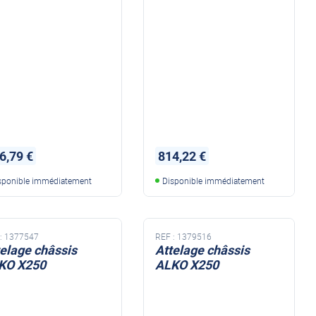
6,79 €
814,22 €
sponible immédiatement
Disponible immédiatement
:
1377547
REF :
1379516
telage châssis
Attelage châssis
KO X250
ALKO X250