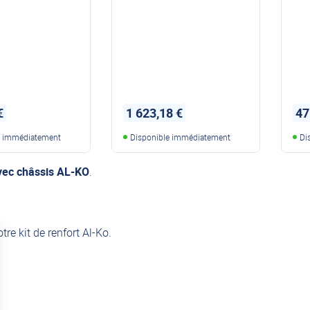
€
1 623,18 €
47
e immédiatement
Disponible immédiatement
Di
vec châssis AL-KO
.
tre kit de renfort Al-Ko.