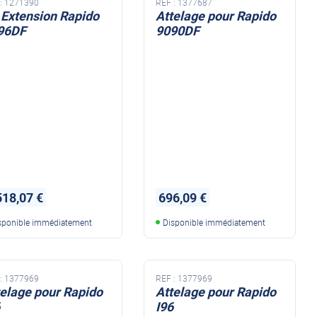
:
1271390
REF :
1377687
 Extension Rapido
Attelage pour Rapido
96DF
9090DF
518,07 €
696,09 €
sponible immédiatement
Disponible immédiatement
:
1377969
REF :
1377969
telage pour Rapido
Attelage pour Rapido
I96