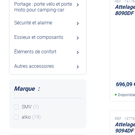
REF :
13776
Portage : porte vélo et porte
Attelag
moto pour camping-car
8090DF
Sécurité et alarme
Essieux et composants
Éléments de confort
Autres accessoires
696,09 
Marque :
Disponibl
SMV
(1)
alko
(19)
REF :
13776
Attelag
9094DF