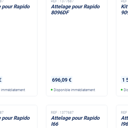
87
REF :
1377687
REF 
e pour Rapido
Attelage pour Rapido
Kit
8096DF
90
€
696,09 €
1 
e immédiatement
Disponible immédiatement
Di
87
REF :
1377687
REF 
e pour Rapido
Attelage pour Rapido
At
I66
I96