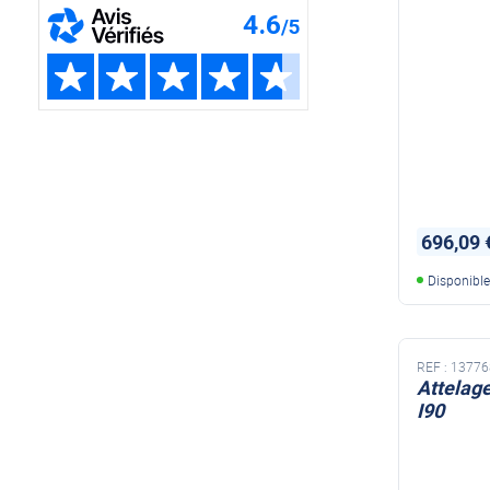
696,09 
Disponibl
REF :
13776
Attelag
I90