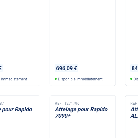
€
696,09 €
84
e immédiatement
Disponible immédiatement
Di
87
REF :
1271796
REF 
e pour Rapido
Attelage pour Rapido
At
7090+
AL