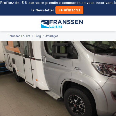
Profitez de -5 % sur votre première commande en vous inscrivant à
Je m'inscris
la Newsletter
Besoin d'un devis personnalisé pour votre véhicule de loisirs ?
Demander un devis
Franssen Loisirs
/
Blog
/
Attelages
J'en profite
Paiement en ligne sécurisé, en 4x par Paypal